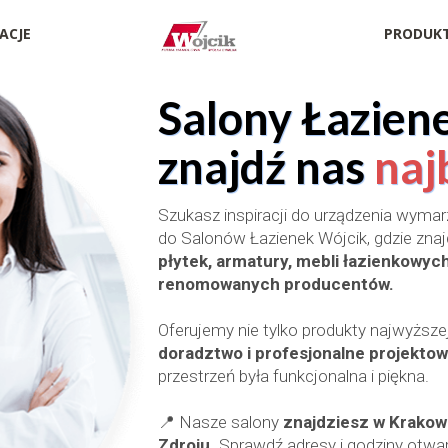
ACJE
PRODUK
| Contact Me
Salony Łazien
znajdź nas
najb
Szukasz inspiracji do urządzenia wymar
do Salonów Łazienek Wójcik, gdzie zna
płytek, armatury, mebli łazienkowych
renomowanych producentów.
Oferujemy nie tylko produkty najwyższej
doradztwo i profesjonalne projektow
przestrzeń była funkcjonalna i piękna.
📍 Nasze salony
znajdziesz w Krakowi
Zdroju.
Sprawdź adresy i godziny otwar