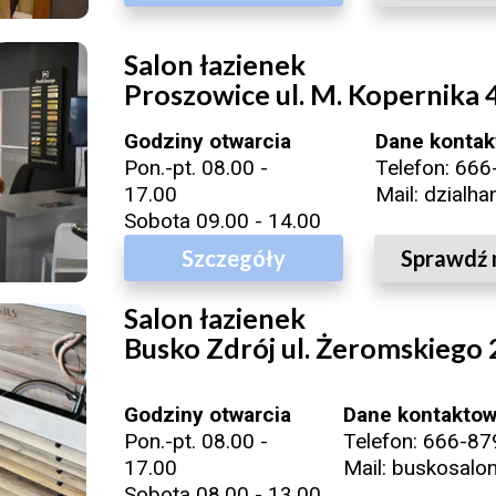
Salon łazienek
Proszowice ul. M. Kopernika 
Godziny otwarcia
Dane konta
Pon.-pt. 08.00 -
Telefon:
666
17.00
Mail:
dzialha
Sobota 09.00 - 14.00
Szczegóły
Sprawdź 
Salon łazienek
Busko Zdrój ul. Żeromskiego 
Godziny otwarcia
Dane kontakto
Pon.-pt. 08.00 -
Telefon:
666-87
17.00
Mail:
buskosalon
Sobota 08.00 - 13.00