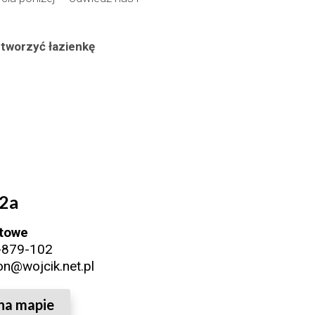
j tworzyć łazienkę
22a
towe
-879-102
on@wojcik.net.pl
na mapie