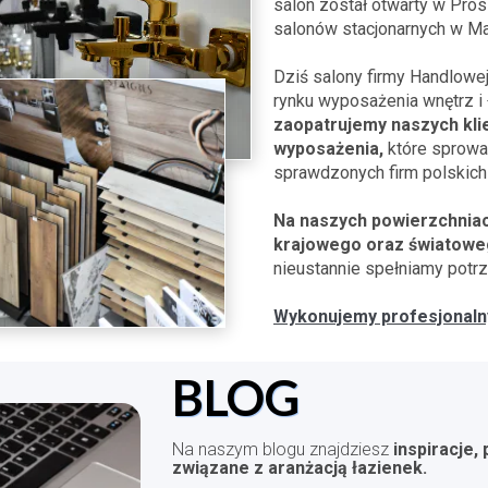
salon został otwarty w Pro
salonów stacjonarnych w Ma
Dziś salony firmy Handlowe
rynku wyposażenia wnętrz i 
zaopatrujemy naszych klie
wyposażenia,
które sprowa
sprawdzonych firm polskich 
Na naszych powierzchniac
krajowego oraz światowe
nieustannie spełniamy potrz
Wykonujemy profesjonalny 
BLOG
Na naszym blogu znajdziesz
inspiracje,
związane z aranżacją łazienek.