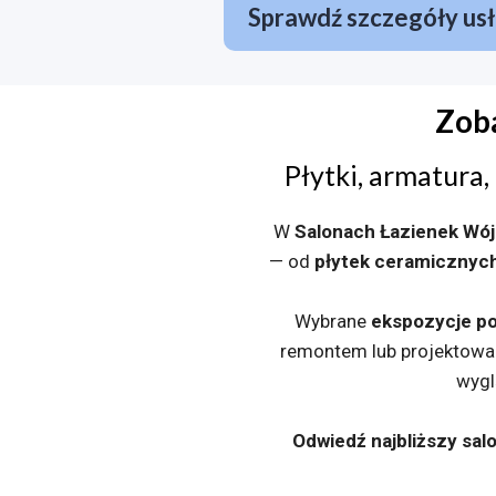
Sprawdź szczegóły usł
Zoba
Płytki, armatura,
W
Salonach Łazienek Wój
— od
płytek ceramicznych
Wybrane
ekspozycje po
remontem lub projektowan
wygl
Odwiedź najbliższy sal