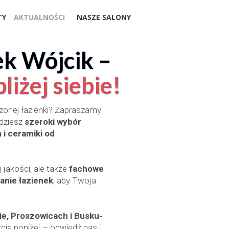
TY
AKTUALNOŚCI
NASZE SALONY
ek Wójcik –
liżej siebie!
zonej łazienki? Zapraszamy
jdziesz
szeroki wybór
 i ceramiki od
 jakości, ale także
fachowe
anie łazienek
, aby Twoja
e, Proszowicach i Busku-
cia poniżej – odwiedź nas i