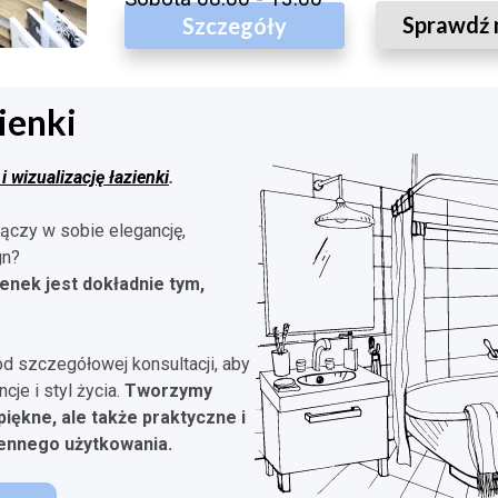
Sprawdź 
Szczegóły
ienki
 wizualizację łazienki
.
łączy w sobie elegancję,
gn?
enek jest dokładnie tym,
od szczegółowej konsultacji, aby
je i styl życia.
Tworzymy
piękne, ale także praktyczne i
ennego użytkowania.