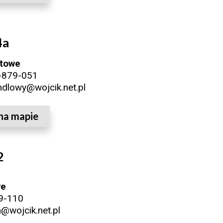
4a
ktowe
-879-051
ndlowy@wojcik.net.pl
na mapie
2
we
9-110
@wojcik.net.pl