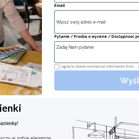
Email
Pytanie / Prośba o wycene / Dostępność 
I agree to receive commercial information from ...
Wyśl
ienki
azienkę!
łączy w sobie elegancję,