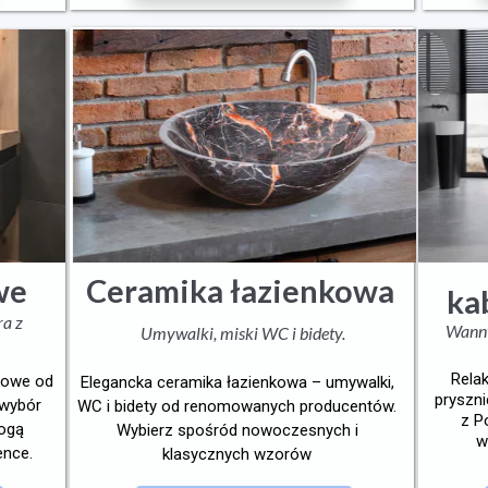
Ceramika
łazienkowa
we
ka
ra z
Wanny
Umywalki, miski WC i bidety.
Rela
nkowe od
Elegancka ceramika łazienkowa – umywalki,
pryszn
 wybór
WC i bidety od renomowanych producentów.
z P
mogą
Wybierz spośród nowoczesnych i
w
ence.
klasycznych wzorów