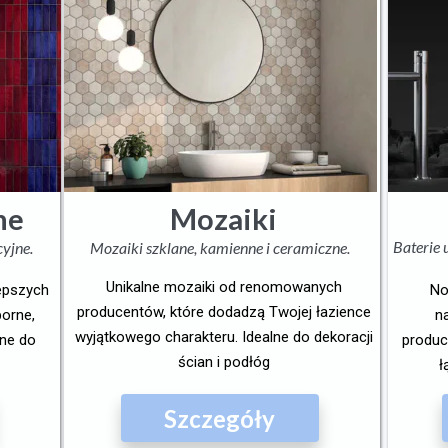
ne
Mozaiki
Baterie
cyjne.
Mozaiki szklane, kamienne i ceramiczne.
Unikalne mozaiki od renomowanych
lepszych
No
producentów, które dodadzą Twojej łazience
porne,
n
wyjątkowego charakteru. Idealne do dekoracji
lne do
produc
ścian i podłóg
ł
Szczegóły