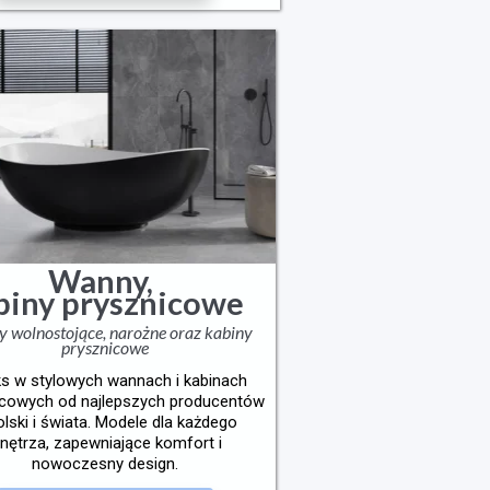
Wanny,
biny prysznicowe
 wolnostojące, narożne oraz kabiny
prysznicowe
ks w stylowych wannach i kabinach
icowych od najlepszych producentów
olski i świata. Modele dla każdego
nętrza, zapewniające komfort i
nowoczesny design.