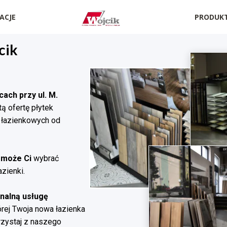
ACJE
PRODUK
cik
ach przy ul. M.
ą ofertę płytek
i łazienkowych od
omoże Ci
wybrać
azienki.
nalną usługę
órej Twoja nowa łazienka
rzystaj z naszego