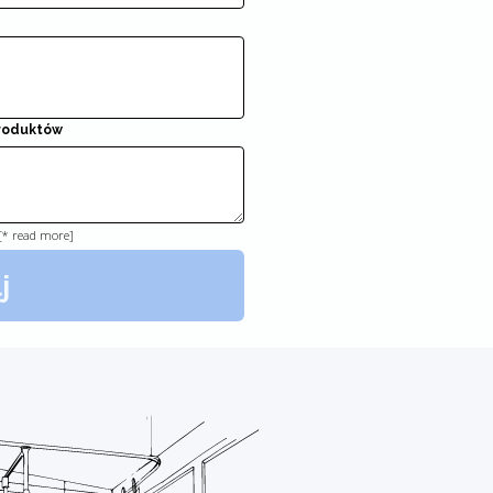
produktów
 [* read more]
j