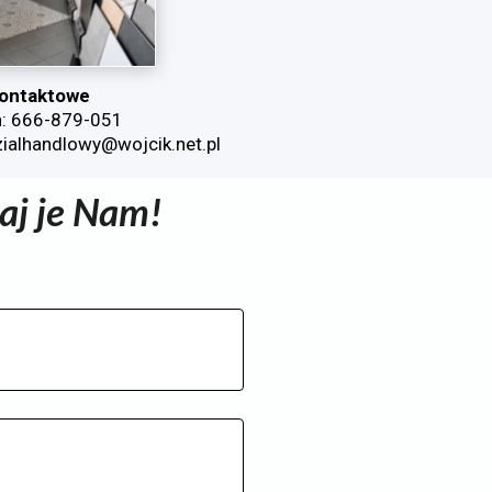
ontaktowe
n: 666-879-051
zialhandlowy@wojcik.net.pl
aj je Nam!