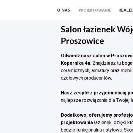
O NAS
REALIZ
PROJEKTOWANIE
Salon łazienek Wój
Proszowice
Odwiedź nasz salon w Proszowic
Kopernika 4a.
Znajdziesz tu bogat
ceramicznych, armatury oraz mebl
czołowych producentów.
Nasz zespół z przyjemnością p
najlepsze rozwiązania dla Twojej ł
Dodatkowo, oferujemy profesjo
projektowania
łazienek, dzięki kt
będzie funkcjonalna i stylowa. Sko