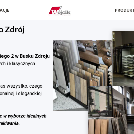
ACJE
PRODUK
o Zdrój
kiego 2 w Busku Zdroju
ch i klasycznych
 nas wszystko, czego
nalnej i eleganckiej
 w wyborze idealnych
zekiwania.