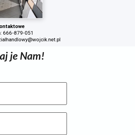
ontaktowe
n: 666-879-051
zialhandlowy@wojcik.net.pl
aj je Nam!