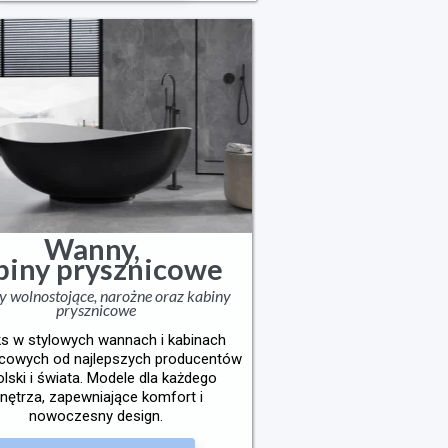
Wanny,
biny prysznicowe
 wolnostojące, narożne oraz kabiny
prysznicowe
ks w stylowych wannach i kabinach
icowych od najlepszych producentów
olski i świata. Modele dla każdego
nętrza, zapewniające komfort i
nowoczesny design.