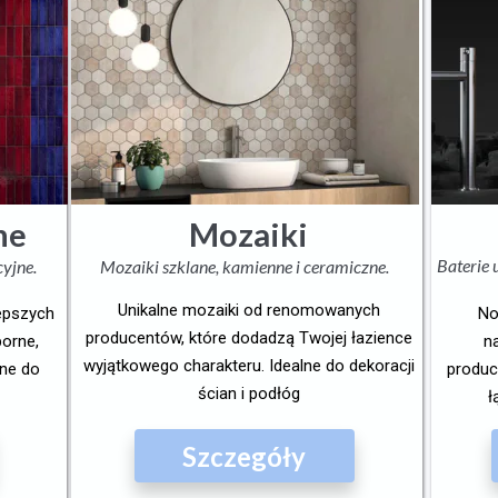
ne
Mozaiki
Baterie
cyjne.
Mozaiki szklane, kamienne i ceramiczne.
Unikalne mozaiki od renomowanych
lepszych
No
producentów, które dodadzą Twojej łazience
porne,
n
wyjątkowego charakteru. Idealne do dekoracji
lne do
produc
ścian i podłóg
ł
Szczegóły