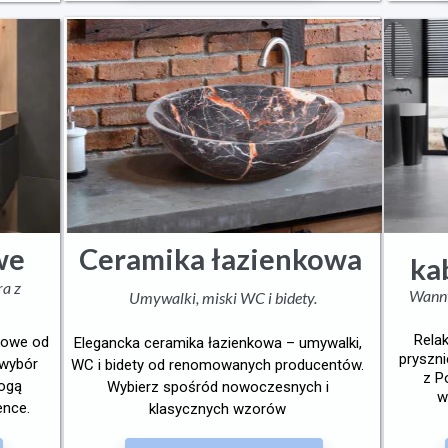
Ceramika
łazienkowa
we
ka
ra z
Wanny
Umywalki, miski WC i bidety.
Rela
nkowe od
Elegancka ceramika łazienkowa – umywalki,
pryszn
 wybór
WC i bidety od renomowanych producentów.
z P
mogą
Wybierz spośród nowoczesnych i
w
ence.
klasycznych wzorów