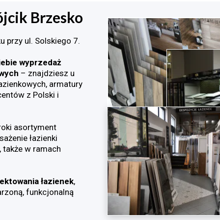
jcik Brzesko
przy ul. Solskiego 7.
iebie wyprzedaż
owych
– znajdziesz u
łazienkowych, armatury
entów z Polski i
roki asortyment
ażenie łazienki
 także w ramach
ektowania łazienek
,
rzoną, funkcjonalną