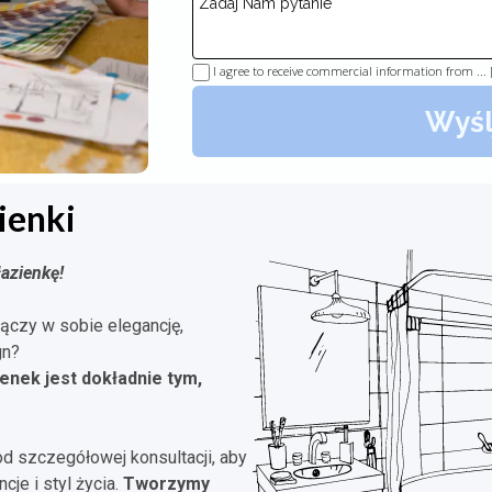
I agree to receive commercial information from ...
Wyśl
ienki
azienkę!
łączy w sobie elegancję,
gn?
enek jest dokładnie tym,
od szczegółowej konsultacji, aby
je i styl życia.
Tworzymy