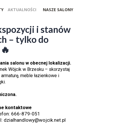
TY
AKTUALNOŚCI
NASZE SALONY
spozycji i stanów
 – tylko do
 🔥
ania salonu w obecnej lokalizacji.
nek Wójcik w Brzesku – skorzystaj
, armaturę, meble łazienkowe i
ki.
niczona.
ne kontaktowe
efon: 666-879-051
l: dzialhandlowy@wojcik.net.pl