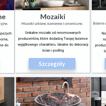
ne
Mozaiki
Baterie
cyjne.
Mozaiki szklane, kamienne i ceramiczne.
Unikalne mozaiki od renomowanych
lepszych
No
producentów, które dodadzą Twojej łazience
porne,
n
wyjątkowego charakteru. Idealne do dekoracji
lne do
produc
ścian i podłóg
ł
Szczegóły