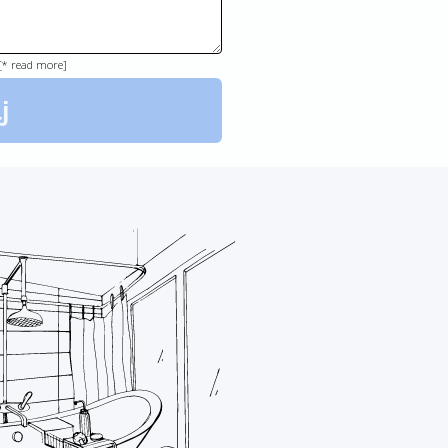
 [* read more]
j