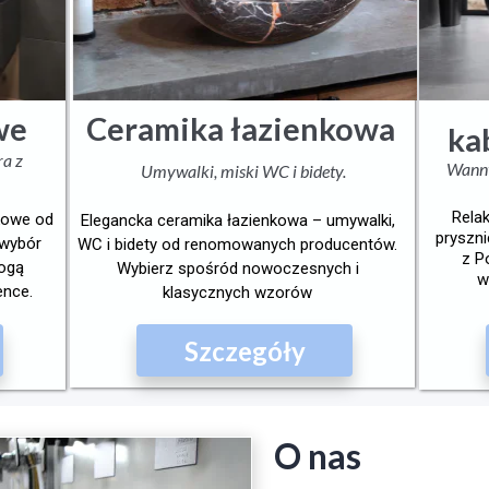
Ceramika
łazienkowa
we
ka
ra z
Wanny
Umywalki, miski WC i bidety.
Rela
nkowe od
Elegancka ceramika łazienkowa – umywalki,
pryszn
 wybór
WC i bidety od renomowanych producentów.
z P
mogą
Wybierz spośród nowoczesnych i
w
ence.
klasycznych wzorów
Szczegóły
O nas