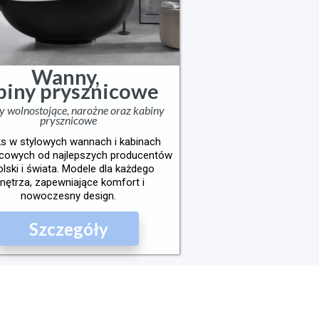
Wanny,
biny prysznicowe
 wolnostojące, narożne oraz kabiny
prysznicowe
ks w stylowych wannach i kabinach
icowych od najlepszych producentów
olski i świata. Modele dla każdego
nętrza, zapewniające komfort i
nowoczesny design.
Szczegóły