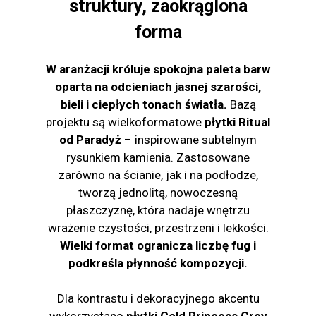
struktury, zaokrąglona
forma
W aranżacji króluje spokojna paleta barw
oparta na odcieniach jasnej szarości,
bieli i ciepłych tonach światła.
Bazą
projektu są wielkoformatowe
płytki Ritual
od Paradyż
– inspirowane subtelnym
rysunkiem kamienia. Zastosowane
zarówno na ścianie, jak i na podłodze,
tworzą jednolitą, nowoczesną
płaszczyznę, która nadaje wnętrzu
wrażenie czystości, przestrzeni i lekkości.
Wielki format ogranicza liczbę fug i
podkreśla płynność kompozycji.
Dla kontrastu i dekoracyjnego akcentu
wykorzystano
płytki Cold Princess Grey